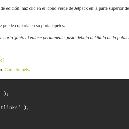
de edición, haz clic en el icono verde de Jetpack en la parte superior der
e puede copiarla en su portapapeles:
e corto’ junto al enlace permanente, justo debajo del título de la publi
ce?
omo
Code Snipets
.
');
