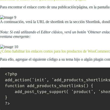
Para encontrar el enlace corto de una publicación/página, en la pantalla 
A continuación, verá la URL de shortlink en la sección Shortlink, dond
Nota: Si está utilizando el Editor clásico, verá un botón ‘Obtener enlac
ventana emergente:
¿Cómo habilitar los enlaces cortos para los productos de WooCommer
Para ello, agregue el siguiente código a su tema hijo o algún plugin c
<?php

add_action('init', 'add_products_shortlinks
function add_products_shortlinks() {

    add_post_type_support( 'product', 'shortlinks' );

}

?>