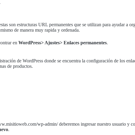
.
stas son estructuras URL permanentes que se utilizan para ayudar a orga
al mismo de manera muy rapida y ordenada.
ontrar en
WordPress> Ajustes> Enlaces permanentes
.
tración de WordPress donde se encuentra la configuración de los enla
inas de productos.
ww.misitioweb.com/wp-admin/ deberemos ingresar nuestro usuario y co
uevo
.