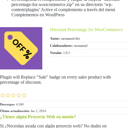
percentage-for-woocommerce.zip” en su directorio ‘wp-
content/plugins’ Active el complemento a través del menú
Complementos en WordPress
Discount Percentage for WooCommerce
Autor:
racmanuel.dev
Colaboradores:
racmanuel
Versión:
1.0.1
Plugin will Replace "Sale" badge on every sales product with
percentage of discount.
valoración
0.0
Descargas:
4,560
Última actualización:
Jan 2, 2024
¿Tienes algún Proyecto Web en mente?
Si ¿Necesitas ayuda con algún proyecto web? No dudes en