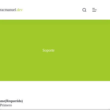
Saltar
al
racmanuel
.dev
contenido
Soporte
ame
(Requerido)
Primero