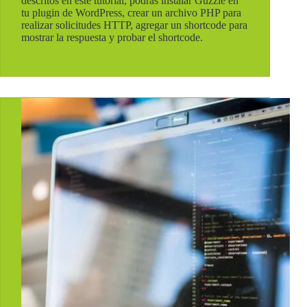
descritos en este tutorial, podrás instalar Guzzle en
tu plugin de WordPress, crear un archivo PHP para
realizar solicitudes HTTP, agregar un shortcode para
mostrar la respuesta y probar el shortcode.
Ver mas...
¿Como
usar
Guzzle
en
un
plugin
de
wordpress?