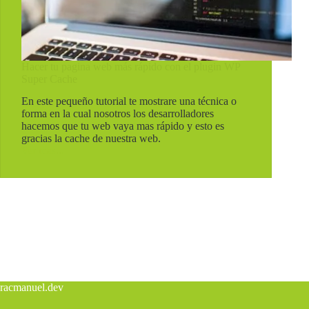
Hacer tu pagina web más rápido con el plugin WP
Super Cache
En este pequeño tutorial te mostrare una técnica o
forma en la cual nosotros los desarrolladores
hacemos que tu web vaya mas rápido y esto es
gracias la cache de nuestra web.
Ver mas...
Hacer
tu
pagina
web
más
rápido
con
el
plugin
WP
Super
Cache
racmanuel.dev