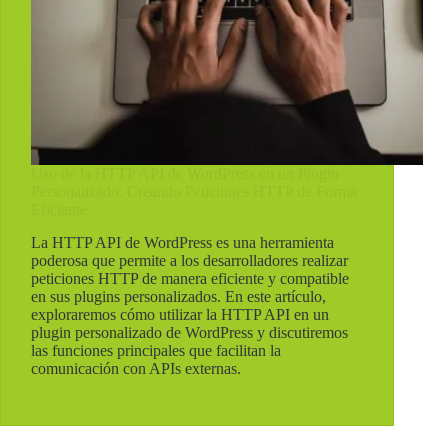
Uso de la HTTP API de WordPress en un Plugin
Personalizado: Creando Peticiones HTTP de Forma
Eficiente
La HTTP API de WordPress es una herramienta
poderosa que permite a los desarrolladores realizar
peticiones HTTP de manera eficiente y compatible
en sus plugins personalizados. En este artículo,
exploraremos cómo utilizar la HTTP API en un
plugin personalizado de WordPress y discutiremos
las funciones principales que facilitan la
comunicación con APIs externas.
Ver mas...
Uso
de
la
HTTP