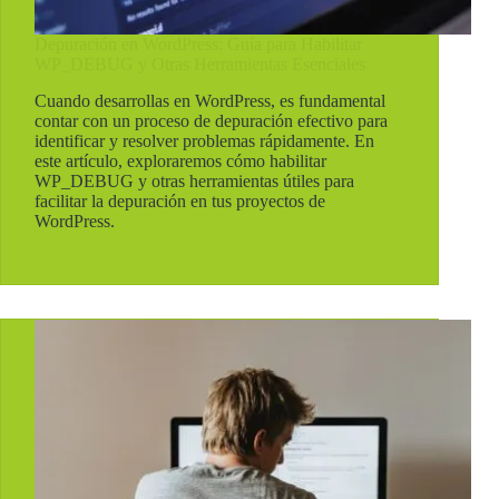
Depuración en WordPress: Guía para Habilitar
WP_DEBUG y Otras Herramientas Esenciales
Cuando desarrollas en WordPress, es fundamental
contar con un proceso de depuración efectivo para
identificar y resolver problemas rápidamente. En
este artículo, exploraremos cómo habilitar
WP_DEBUG y otras herramientas útiles para
facilitar la depuración en tus proyectos de
WordPress.
Ver mas...
Depuración
en
WordPress:
Guía
para
Habilitar
WP_DEBUG
y
Otras
Herramientas
Esenciales