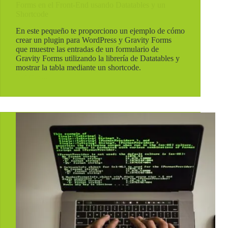
Forms en el Front-End usando Datatables y un
Shortcode
En este pequeño te proporciono un ejemplo de cómo
crear un plugin para WordPress y Gravity Forms
que muestre las entradas de un formulario de
Gravity Forms utilizando la librería de Datatables y
mostrar la tabla mediante un shortcode.
Ver mas...
Mostrar
las
entradas
de
un
formulario
de
Gravity
Forms
en
el
Front-
End
usando
Datatables
y
un
Shortcode