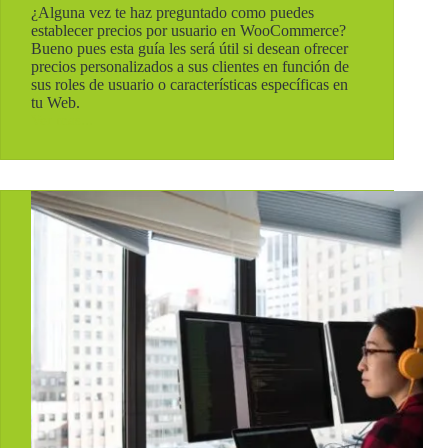
¿Alguna vez te haz preguntado como puedes
establecer precios por usuario en WooCommerce?
Bueno pues esta guía les será útil si desean ofrecer
precios personalizados a sus clientes en función de
sus roles de usuario o características específicas en
tu Web.
Ver mas...
¿Cómo
establecer
precios
por
usuario
en
WooCommerce
sin
plugins
y
con
código?