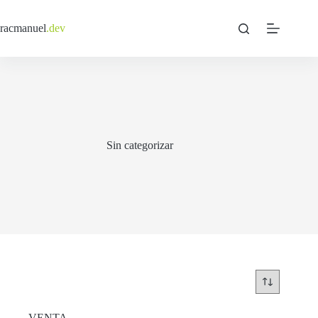
Saltar
al
racmanuel
.dev
contenido
Sin categorizar
VENTA