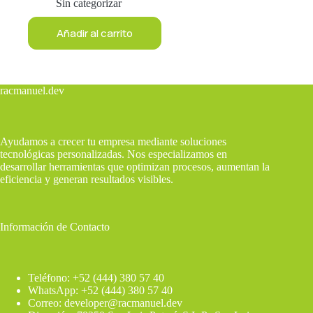
precio
precio
Sin categorizar
original
actual
era:
es:
Añadir al carrito
$10.00.
$1.00.
racmanuel.dev
Ayudamos a crecer tu empresa mediante soluciones
tecnológicas personalizadas. Nos especializamos en
desarrollar herramientas que optimizan procesos, aumentan la
eficiencia y generan resultados visibles.
Información de Contacto
Teléfono: +52 (444) 380 57 40
WhatsApp: +52 (444) 380 57 40
Correo: developer@racmanuel.dev