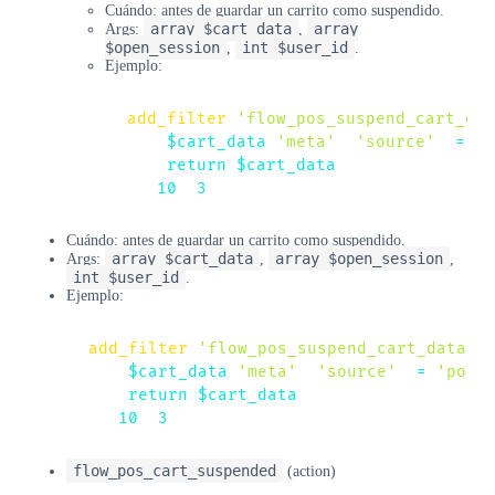
Cuándo: antes de guardar un carrito como suspendido.
array $cart_data
array
Args:
,
$open_session
int $user_id
,
.
Ejemplo:
add_filter
(
'flow_pos_suspend_cart_dat
$cart_data
[
'meta'
]
[
'source'
]
=
'p
return
$cart_data
;
}
,
10
,
3
)
;
Cuándo: antes de guardar un carrito como suspendido.
array $cart_data
array $open_session
Args:
,
,
int $user_id
.
Ejemplo:
add_filter
(
'flow_pos_suspend_cart_data'
,
$cart_data
[
'meta'
]
[
'source'
]
=
'pos'
return
$cart_data
;
}
,
10
,
3
)
;
flow_pos_cart_suspended
(action)