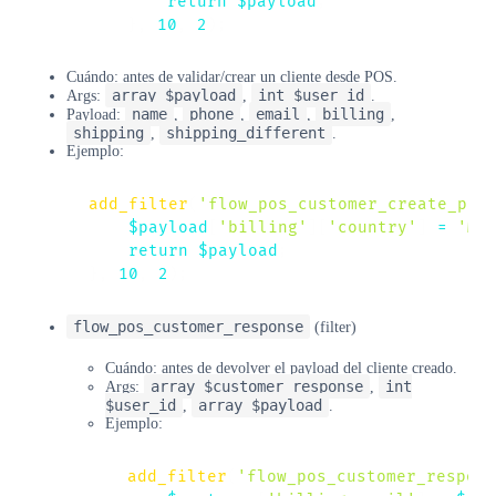
return
$payload
;
}
,
10
,
2
)
;
Cuándo: antes de validar/crear un cliente desde POS.
array $payload
int $user_id
Args:
,
.
name
phone
email
billing
Payload:
,
,
,
,
shipping
shipping_different
,
.
Ejemplo:
add_filter
(
'flow_pos_customer_create_pay
$payload
[
'billing'
]
[
'country'
]
=
'MX
return
$payload
;
}
,
10
,
2
)
;
flow_pos_customer_response
(filter)
Cuándo: antes de devolver el payload del cliente creado.
array $customer_response
int
Args:
,
$user_id
array $payload
,
.
Ejemplo:
add_filter
(
'flow_pos_customer_respons