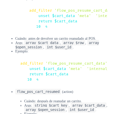
add_filter
(
'flow_pos_resume_cart_data
unset
(
$cart_data
[
'meta'
]
[
'interna
return
$cart_data
;
}
,
10
,
4
)
;
Cuándo: antes de devolver un carrito reanudado al POS.
array $cart_data
array $row
array
Args:
,
,
$open_session
int $user_id
,
.
Ejemplo:
add_filter
(
'flow_pos_resume_cart_data'
,
unset
(
$cart_data
[
'meta'
]
[
'internal_f
return
$cart_data
;
}
,
10
,
4
)
;
flow_pos_cart_resumed
(action)
Cuándo: después de reanudar un carrito.
string $cart_key
array $cart_data
Args:
,
,
array $open_session
int $user_id
,
.
Ejemplo: