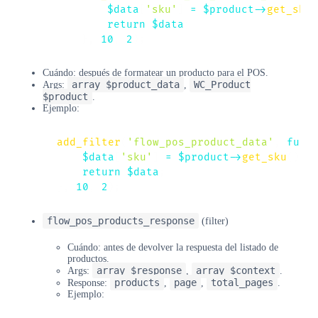
$data
[
'sku'
]
=
$product
->
get_sku
(
return
$data
;
}
,
10
,
2
)
;
Cuándo: después de formatear un producto para el POS.
array $product_data
WC_Product
Args:
,
$product
.
Ejemplo:
add_filter
(
'flow_pos_product_data'
,
func
$data
[
'sku'
]
=
$product
->
get_sku
(
)
;
return
$data
;
}
,
10
,
2
)
;
flow_pos_products_response
(filter)
Cuándo: antes de devolver la respuesta del listado de
productos.
array $response
array $context
Args:
,
.
products
page
total_pages
Response:
,
,
.
Ejemplo: