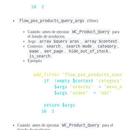
}
)
)
;
}
,
10
,
2
)
;
flow_pos_products_query_args
(filter)
WC_Product_Query
Cuándo: antes de ejecutar
para
el listado de productos.
array $query_args
array $context
Args:
,
.
search
search_mode
category
Contexto:
,
,
,
page
per_page
hide_out_of_stock
,
,
,
is_search
.
Ejemplo:
add_filter
(
'flow_pos_products_query_a
if
(
!
empty
(
$context
[
'category'
]
)
)
$args
[
'orderby'
]
=
'menu_orde
$args
[
'order'
]
=
'ASC'
;
}
return
$args
;
}
,
10
,
2
)
;
WC_Product_Query
Cuándo: antes de ejecutar
para el
listado de productos.