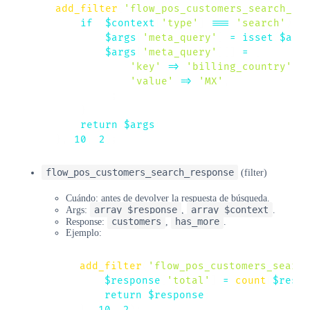
add_filter
(
'flow_pos_customers_search_ar
if
(
$context
[
'type'
]
===
'search'
)
{
$args
[
'meta_query'
]
=
isset
(
$arg
$args
[
'meta_query'
]
[
]
=
[
'key'
=>
'billing_country'
,
'value'
=>
'MX'
,
]
;
}
return
$args
;
}
,
10
,
2
)
;
flow_pos_customers_search_response
(filter)
Cuándo: antes de devolver la respuesta de búsqueda.
array $response
array $context
Args:
,
.
customers
has_more
Response:
,
.
Ejemplo:
add_filter
(
'flow_pos_customers_search
$response
[
'total'
]
=
count
(
$respo
return
$response
;
}
,
10
,
2
)
;