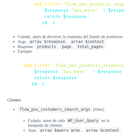
add_filter
(
'flow_pos_products_respons
$response
[
'has_more'
]
=
$response
return
$response
;
}
,
10
,
2
)
;
Cuándo: antes de devolver la respuesta del listado de productos.
array $response
array $context
Args:
,
.
products
page
total_pages
Response:
,
,
.
Ejemplo:
add_filter
(
'flow_pos_products_response'
,
$response
[
'has_more'
]
=
$response
[
'p
return
$response
;
}
,
10
,
2
)
;
Clientes
flow_pos_customers_search_args
(filter)
WP_User_Query
Cuándo: antes de cada
en la
búsqueda de clientes.
array $query_args
array $context
Args:
,
.