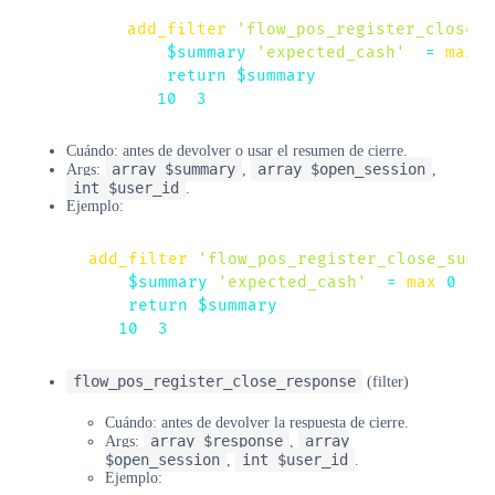
add_filter
(
'flow_pos_register_close_s
$summary
[
'expected_cash'
]
=
max
(
0
return
$summary
;
}
,
10
,
3
)
;
Cuándo: antes de devolver o usar el resumen de cierre.
array $summary
array $open_session
Args:
,
,
int $user_id
.
Ejemplo:
add_filter
(
'flow_pos_register_close_summ
$summary
[
'expected_cash'
]
=
max
(
0
,
(
return
$summary
;
}
,
10
,
3
)
;
flow_pos_register_close_response
(filter)
Cuándo: antes de devolver la respuesta de cierre.
array $response
array
Args:
,
$open_session
int $user_id
,
.
Ejemplo: