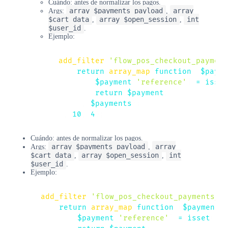
Cuándo: antes de normalizar los pagos.
array $payments_payload
array
Args:
,
$cart_data
array $open_session
int
,
,
$user_id
.
Ejemplo:
add_filter
(
'flow_pos_checkout_payment
return
array_map
(
function
(
$payme
$payment
[
'reference'
]
=
isset
return
$payment
;
}
,
$payments
)
;
}
,
10
,
4
)
;
Cuándo: antes de normalizar los pagos.
array $payments_payload
array
Args:
,
$cart_data
array $open_session
int
,
,
$user_id
.
Ejemplo:
add_filter
(
'flow_pos_checkout_payments_p
return
array_map
(
function
(
$payment
)
$payment
[
'reference'
]
=
isset
(
$p