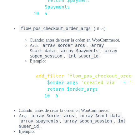
return
$payment
;
}
,
$payments
)
;
}
,
10
,
4
)
;
flow_pos_checkout_order_args
(filter)
Cuándo: antes de crear la orden en WooCommerce.
array $order_args
array
Args:
,
$cart_data
array $payments
array
,
,
$open_session
int $user_id
,
.
Ejemplo:
add_filter
(
'flow_pos_checkout_order_a
$order_args
[
'created_via'
]
=
'flo
return
$order_args
;
}
,
10
,
5
)
;
Cuándo: antes de crear la orden en WooCommerce.
array $order_args
array $cart_data
Args:
,
,
array $payments
array $open_session
int
,
,
$user_id
.
Ejemplo: