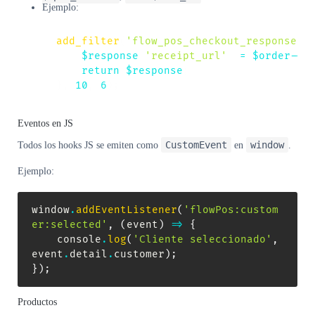
Ejemplo:
add_filter
(
'flow_pos_checkout_response'
,
$response
[
'receipt_url'
]
=
$order
->
g
return
$response
;
}
,
10
,
6
)
;
Eventos en JS
CustomEvent
window
Todos los hooks JS se emiten como
en
.
Ejemplo:
window
.
addEventListener
(
'flowPos:custom
er:selected'
,
(
event
)
=>
{
    console
.
log
(
'Cliente seleccionado'
,
event
.
detail
.
customer
)
;
}
)
;
Productos