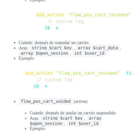
add_action
(
'flow_pos_cart_resumed'
,
f
// custom log
}
,
10
,
4
)
;
Cuándo: después de reanudar un carrito.
string $cart_key
array $cart_data
Args:
,
,
array $open_session
int $user_id
,
.
Ejemplo:
add_action
(
'flow_pos_cart_resumed'
,
func
// custom log
}
,
10
,
4
)
;
flow_pos_cart_voided
(action)
Cuándo: después de anular un carrito suspendido.
string $cart_key
array
Args:
,
$open_session
int $user_id
,
.
Ejemplo: