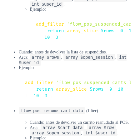
int $user_id
.
Ejemplo:
add_filter
(
'flow_pos_suspended_carts_
return
array_slice
(
$rows
,
0
,
10
)
;
}
,
10
,
3
)
;
Cuándo: antes de devolver la lista de suspendidos.
array $rows
array $open_session
int
Args:
,
,
$user_id
.
Ejemplo:
add_filter
(
'flow_pos_suspended_carts_lis
return
array_slice
(
$rows
,
0
,
10
)
;
}
,
10
,
3
)
;
flow_pos_resume_cart_data
(filter)
Cuándo: antes de devolver un carrito reanudado al POS.
array $cart_data
array $row
Args:
,
,
array $open_session
int $user_id
,
.
Ejemplo: