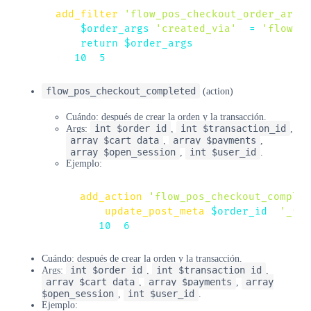
add_filter
(
'flow_pos_checkout_order_args
$order_args
[
'created_via'
]
=
'flow-p
return
$order_args
;
}
,
10
,
5
)
;
flow_pos_checkout_completed
(action)
Cuándo: después de crear la orden y la transacción.
int $order_id
int $transaction_id
Args:
,
,
array $cart_data
array $payments
,
,
array $open_session
int $user_id
,
.
Ejemplo:
add_action
(
'flow_pos_checkout_complet
update_post_meta
(
$order_id
,
'_flo
}
,
10
,
6
)
;
Cuándo: después de crear la orden y la transacción.
int $order_id
int $transaction_id
Args:
,
,
array $cart_data
array $payments
array
,
,
$open_session
int $user_id
,
.
Ejemplo: