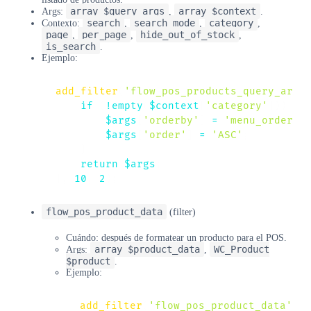
array $query_args
array $context
Args:
,
.
search
search_mode
category
Contexto:
,
,
,
page
per_page
hide_out_of_stock
,
,
,
is_search
.
Ejemplo:
add_filter
(
'flow_pos_products_query_args
if
(
!
empty
(
$context
[
'category'
]
)
)
{
$args
[
'orderby'
]
=
'menu_order'
;
$args
[
'order'
]
=
'ASC'
;
}
return
$args
;
}
,
10
,
2
)
;
flow_pos_product_data
(filter)
Cuándo: después de formatear un producto para el POS.
array $product_data
WC_Product
Args:
,
$product
.
Ejemplo:
add_filter
(
'flow_pos_product_data'
,
f