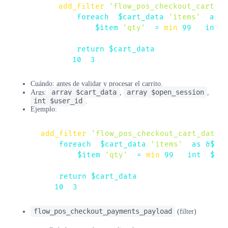
add_filter
(
'flow_pos_checkout_cart_da
foreach
(
$cart_data
[
'items'
]
as
&
$item
[
'qty'
]
=
min
(
99
,
(
int
)
}
return
$cart_data
;
}
,
10
,
3
)
;
Cuándo: antes de validar y procesar el carrito.
array $cart_data
array $open_session
Args:
,
,
int $user_id
.
Ejemplo:
add_filter
(
'flow_pos_checkout_cart_data'
foreach
(
$cart_data
[
'items'
]
as
&
$it
$item
[
'qty'
]
=
min
(
99
,
(
int
)
$it
}
return
$cart_data
;
}
,
10
,
3
)
;
flow_pos_checkout_payments_payload
(filter)