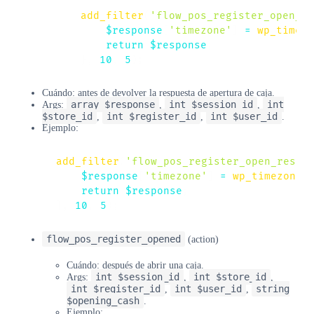
add_filter
(
'flow_pos_register_open_re
$response
[
'timezone'
]
=
wp_timezo
return
$response
;
}
,
10
,
5
)
;
Cuándo: antes de devolver la respuesta de apertura de caja.
array $response
int $session_id
int
Args:
,
,
$store_id
int $register_id
int $user_id
,
,
.
Ejemplo:
add_filter
(
'flow_pos_register_open_respo
$response
[
'timezone'
]
=
wp_timezone_
return
$response
;
}
,
10
,
5
)
;
flow_pos_register_opened
(action)
Cuándo: después de abrir una caja.
int $session_id
int $store_id
Args:
,
,
int $register_id
int $user_id
string
,
,
$opening_cash
.
Ejemplo: