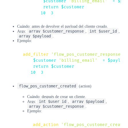
$customer
[
'billing_email'
]
=
$pay
return
$customer
;
}
,
10
,
3
)
;
Cuándo: antes de devolver el payload del cliente creado.
array $customer_response
int $user_id
Args:
,
,
array $payload
.
Ejemplo:
add_filter
(
'flow_pos_customer_response'
,
$customer
[
'billing_email'
]
=
$payloa
return
$customer
;
}
,
10
,
3
)
;
flow_pos_customer_created
(action)
Cuándo: después de crear un cliente.
int $user_id
array $payload
Args:
,
,
array $customer_response
.
Ejemplo:
add_action
(
'flow_pos_customer_created