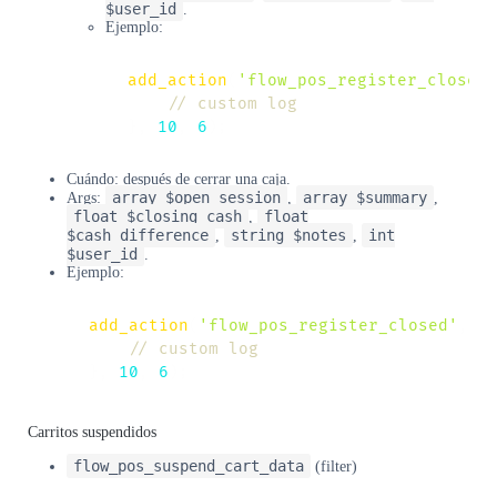
$user_id
.
Ejemplo:
add_action
(
'flow_pos_register_closed'
// custom log
}
,
10
,
6
)
;
Cuándo: después de cerrar una caja.
array $open_session
array $summary
Args:
,
,
float $closing_cash
float
,
$cash_difference
string $notes
int
,
,
$user_id
.
Ejemplo:
add_action
(
'flow_pos_register_closed'
,
f
// custom log
}
,
10
,
6
)
;
Carritos suspendidos
flow_pos_suspend_cart_data
(filter)