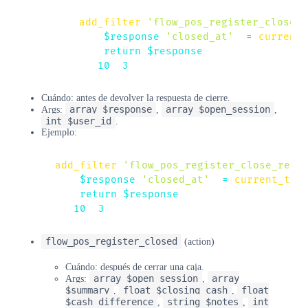
add_filter
(
'flow_pos_register_close_r
$response
[
'closed_at'
]
=
current_
return
$response
;
}
,
10
,
3
)
;
Cuándo: antes de devolver la respuesta de cierre.
array $response
array $open_session
Args:
,
,
int $user_id
.
Ejemplo:
add_filter
(
'flow_pos_register_close_resp
$response
[
'closed_at'
]
=
current_tim
return
$response
;
}
,
10
,
3
)
;
flow_pos_register_closed
(action)
Cuándo: después de cerrar una caja.
array $open_session
array
Args:
,
$summary
float $closing_cash
float
,
,
$cash_difference
string $notes
int
,
,