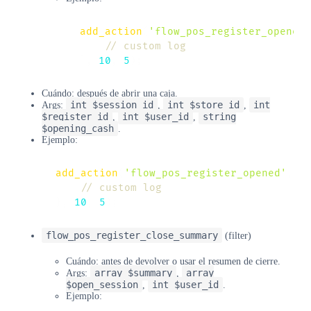
add_action
(
'flow_pos_register_opened'
// custom log
}
,
10
,
5
)
;
Cuándo: después de abrir una caja.
int $session_id
int $store_id
int
Args:
,
,
$register_id
int $user_id
string
,
,
$opening_cash
.
Ejemplo:
add_action
(
'flow_pos_register_opened'
,
f
// custom log
}
,
10
,
5
)
;
flow_pos_register_close_summary
(filter)
Cuándo: antes de devolver o usar el resumen de cierre.
array $summary
array
Args:
,
$open_session
int $user_id
,
.
Ejemplo: