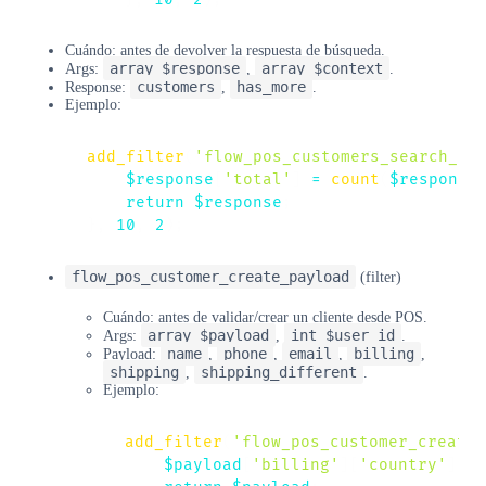
Cuándo: antes de devolver la respuesta de búsqueda.
array $response
array $context
Args:
,
.
customers
has_more
Response:
,
.
Ejemplo:
add_filter
(
'flow_pos_customers_search_re
$response
[
'total'
]
=
count
(
$response
return
$response
;
}
,
10
,
2
)
;
flow_pos_customer_create_payload
(filter)
Cuándo: antes de validar/crear un cliente desde POS.
array $payload
int $user_id
Args:
,
.
name
phone
email
billing
Payload:
,
,
,
,
shipping
shipping_different
,
.
Ejemplo:
add_filter
(
'flow_pos_customer_create_
$payload
[
'billing'
]
[
'country'
]
=