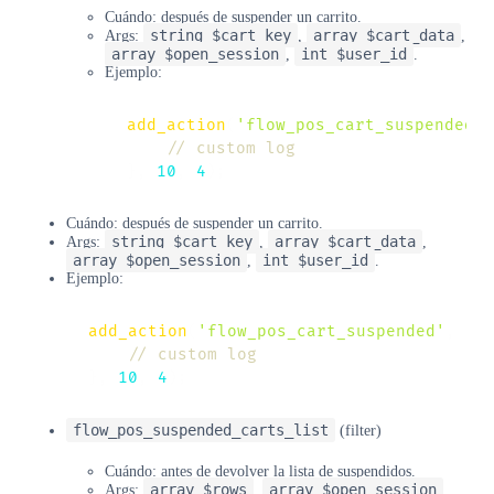
Cuándo: después de suspender un carrito.
string $cart_key
array $cart_data
Args:
,
,
array $open_session
int $user_id
,
.
Ejemplo:
add_action
(
'flow_pos_cart_suspended'
,
// custom log
}
,
10
,
4
)
;
Cuándo: después de suspender un carrito.
string $cart_key
array $cart_data
Args:
,
,
array $open_session
int $user_id
,
.
Ejemplo:
add_action
(
'flow_pos_cart_suspended'
,
fu
// custom log
}
,
10
,
4
)
;
flow_pos_suspended_carts_list
(filter)
Cuándo: antes de devolver la lista de suspendidos.
array $rows
array $open_session
Args:
,
,