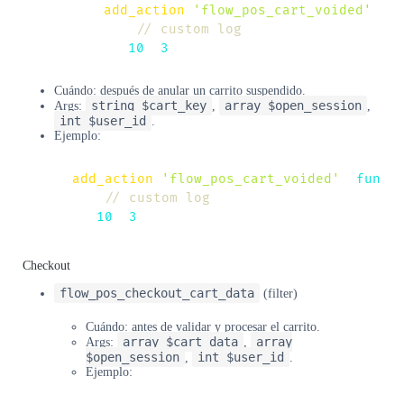
add_action
(
'flow_pos_cart_voided'
,
fu
// custom log
}
,
10
,
3
)
;
Cuándo: después de anular un carrito suspendido.
string $cart_key
array $open_session
Args:
,
,
int $user_id
.
Ejemplo:
add_action
(
'flow_pos_cart_voided'
,
funct
// custom log
}
,
10
,
3
)
;
Checkout
flow_pos_checkout_cart_data
(filter)
Cuándo: antes de validar y procesar el carrito.
array $cart_data
array
Args:
,
$open_session
int $user_id
,
.
Ejemplo: