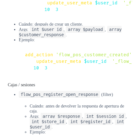
update_user_meta
(
$user_id
,
'_flow
}
,
10
,
3
)
;
Cuándo: después de crear un cliente.
int $user_id
array $payload
array
Args:
,
,
$customer_response
.
Ejemplo:
add_action
(
'flow_pos_customer_created'
,
update_user_meta
(
$user_id
,
'_flow_po
}
,
10
,
3
)
;
Cajas / sesiones
flow_pos_register_open_response
(filter)
Cuándo: antes de devolver la respuesta de apertura de
caja.
array $response
int $session_id
Args:
,
,
int $store_id
int $register_id
int
,
,
$user_id
.
Ejemplo: