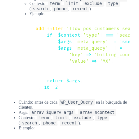
term
limit
exclude
type
Contexto:
,
,
,
search
phone
recent
(
,
,
).
Ejemplo:
add_filter
(
'flow_pos_customers_search
if
(
$context
[
'type'
]
===
'search'
$args
[
'meta_query'
]
=
isset
(
$
$args
[
'meta_query'
]
[
]
=
[
'key'
=>
'billing_country
'value'
=>
'MX'
,
]
;
}
return
$args
;
}
,
10
,
2
)
;
WP_User_Query
Cuándo: antes de cada
en la búsqueda de
clientes.
array $query_args
array $context
Args:
,
.
term
limit
exclude
type
Contexto:
,
,
,
search
phone
recent
(
,
,
).
Ejemplo: