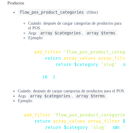
Productos
flow_pos_product_categories
(filter)
Cuándo: después de cargar categorías de productos para
el POS.
array $categories
array $terms
Args:
,
.
Ejemplo:
add_filter
(
'flow_pos_product_categori
return
array_values
(
array_filter
(
return
$category
[
'slug'
]
!==
}
)
)
;
}
,
10
,
2
)
;
Cuándo: después de cargar categorías de productos para el POS.
array $categories
array $terms
Args:
,
.
Ejemplo:
add_filter
(
'flow_pos_product_categories'
return
array_values
(
array_filter
(
$ca
return
$category
[
'slug'
]
!==
'un