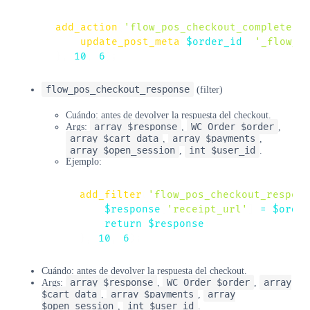
add_action
(
'flow_pos_checkout_completed'
update_post_meta
(
$order_id
,
'_flow_p
}
,
10
,
6
)
;
flow_pos_checkout_response
(filter)
Cuándo: antes de devolver la respuesta del checkout.
array $response
WC_Order $order
Args:
,
,
array $cart_data
array $payments
,
,
array $open_session
int $user_id
,
.
Ejemplo:
add_filter
(
'flow_pos_checkout_respons
$response
[
'receipt_url'
]
=
$order
return
$response
;
}
,
10
,
6
)
;
Cuándo: antes de devolver la respuesta del checkout.
array $response
WC_Order $order
array
Args:
,
,
$cart_data
array $payments
array
,
,
$open_session
int $user_id
,
.