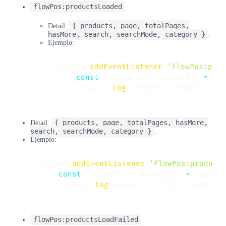
flowPos:productsLoaded
{ products, page, totalPages,
Detail:
hasMore, search, searchMode, category }
.
Ejemplo:
window
.
addEventListener
(
'flowPos:prod
const
{
 products
,
 hasMore 
}
=
 eve
    console
.
log
(
products
.
length
,
 hasM
}
)
;
{ products, page, totalPages, hasMore,
Detail:
search, searchMode, category }
.
Ejemplo:
window
.
addEventListener
(
'flowPos:product
const
{
 products
,
 hasMore 
}
=
 event
.
    console
.
log
(
products
.
length
,
 hasMore
}
)
;
flowPos:productsLoadFailed