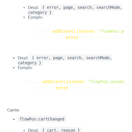
{ error, page, search, searchMode,
Detail:
category }
.
Ejemplo:
window
.
addEventListener
(
'flowPos:prod
    console
.
error
(
event
.
detail
.
error
)
}
)
;
{ error, page, search, searchMode,
Detail:
category }
.
Ejemplo:
window
.
addEventListener
(
'flowPos:product
    console
.
error
(
event
.
detail
.
error
)
;
}
)
;
Carrito
flowPos:cartChanged
{ cart, reason }
Detail:
.