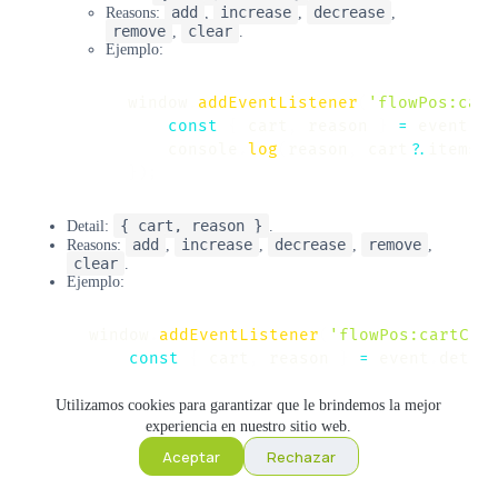
add
increase
decrease
Reasons:
,
,
,
remove
clear
,
.
Ejemplo:
window
.
addEventListener
(
'flowPos:cart
const
{
 cart
,
 reason 
}
=
 event
.
de
    console
.
log
(
reason
,
 cart
?.
items
?.
}
)
;
{ cart, reason }
Detail:
.
add
increase
decrease
remove
Reasons:
,
,
,
,
clear
.
Ejemplo:
window
.
addEventListener
(
'flowPos:cartCha
const
{
 cart
,
 reason 
}
=
 event
.
detai
    console
.
log
(
reason
,
 cart
?.
items
?.
len
}
)
;
Utilizamos cookies para garantizar que le brindemos la mejor
experiencia en nuestro sitio web.
Aceptar
Rechazar
flowPos:cartCleared
English